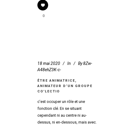
0
18 mai 2020
In
By
8Zw-
A48ehZ3K-c-
ÊTRE ANIMATRICE,
ANIMATEUR D’UN GROUPE
CO’LECTIO
c'est occuper un rôle et une
fonction clé. En se situant
cependant ni au centre ni au-
dessus, ni en-dessous, mais avec.