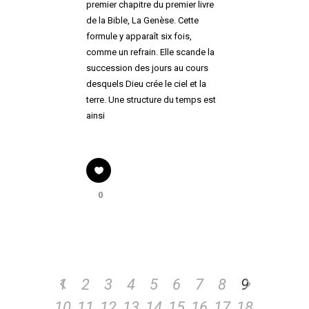
premier chapitre du premier livre
de la Bible, La Genèse. Cette
formule y apparaît six fois,
comme un refrain. Elle scande la
succession des jours au cours
desquels Dieu crée le ciel et la
terre. Une structure du temps est
ainsi
0
1
2
3
4
5
6
7
8
9
10
11
12
13
14
15
16
17
18