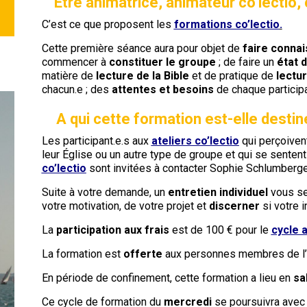
Etre animatrice, animateur co’lectio, 
C’est ce que proposent les
formations co’lectio
.
Cette première séance aura pour objet de
faire conna
commencer à
constituer le groupe
; de faire un
état d
matière de
lecture de la Bible
et de pratique de
lectu
chacun.e ; des
attentes et besoins
de chaque participa
A qui cette formation est-elle destin
Les participant.e.s aux
ateliers co’lectio
qui perçoiven
leur Église ou un autre type de groupe et qui se senten
co’lectio
sont invitées à contacter Sophie Schlumberge
Suite à votre demande, un
entretien individuel
vous se
votre motivation, de votre projet et
discerner
si votre i
La
participation aux frais
est de 100 € pour le
cycle 
La formation est
offerte
aux personnes membres de l’É
En période de confinement, cette formation a lieu en
sa
Ce cycle de formation du
mercredi
se poursuivra avec 