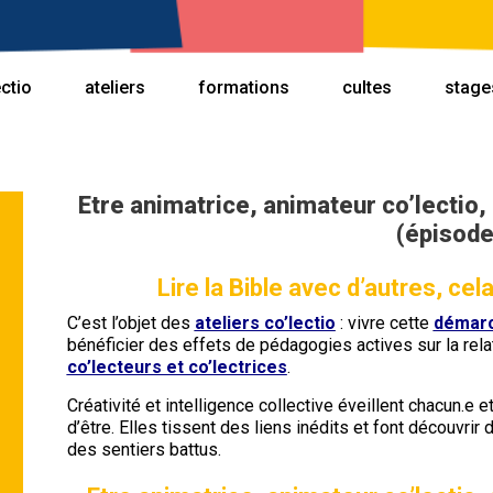
ectio
ateliers
formations
cultes
stage
Etre animatrice, animateur co’lectio, 
(épisode
Lire la Bible avec d’autres, cel
C’est l’objet des
ateliers co’lectio
: vivre cette
démarch
bénéficier des effets de pédagogies actives sur la rela
co’lecteurs et co’lectrices
.
Créativité et intelligence collective éveillent chacun.e
d’être. Elles tissent des liens inédits et font découvrir 
des sentiers battus.