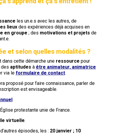
ça s’apprend et ça s’entretient !
issance
les un.e.s avec les autres, de
es lieux
des expériences déjà acquises en
re en groupe
; des
motivations et projets
de
nt.e.
ée et selon quelles modalités ?
t dans cette démarche une
ressource
pour
t des
aptitudes
à
être animateur, animatrice
r via le
formulaire de contact
.
ra proposé pour faire connaissance, parler de
nscription est envisageable.
annuel
.
glise protestante unie de France.
lle virtuelle
.
d’autres épisodes, les :
20 janvier ; 10