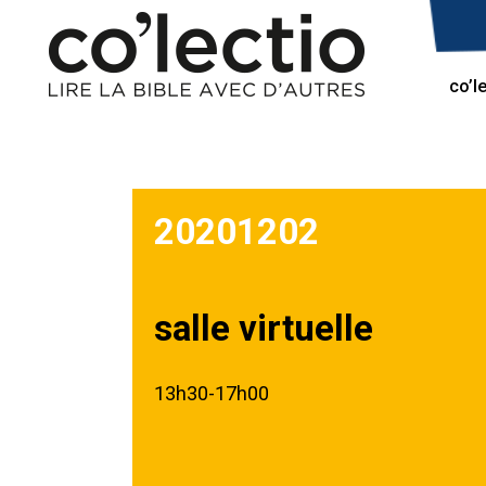
co’l
20201202
salle virtuelle
13h30-17h00