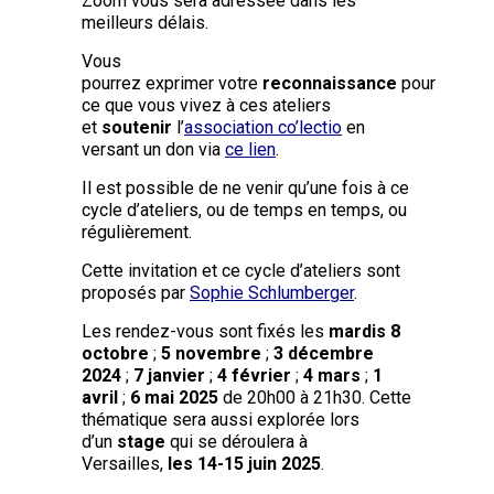
Zoom vous sera adressée dans les
meilleurs délais.
Vous
pourrez exprimer votre
reconnaissance
pour
ce que vous vivez à ces ateliers
et
soutenir
l’
association co’lectio
en
versant un don via
ce lien
.
Il est possible de ne venir qu’une fois à ce
cycle d’ateliers, ou de temps en temps, ou
régulièrement.
Cette invitation et ce cycle d’ateliers sont
proposés par
Sophie Schlumberger
.
Les rendez-vous sont fixés les
mardis
8
octobre
;
5 novembre
;
3 décembre
2024
;
7 janvier
;
4 février
;
4 mars
;
1
avril
;
6 mai 2025
de 20h00 à 21h30. Cette
thématique sera aussi explorée lors
d’un
stage
qui se déroulera à
Versailles,
les 14-15 juin 2025
.