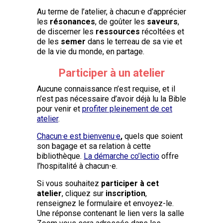
Au terme de l’atelier, à chacun·e d’apprécier
les
résonances
, de goûter les
saveurs
,
de discerner les
ressources
récoltées et
de les
semer
dans le terreau de sa vie et
de la vie du monde, en partage.
Participer à un atelier
Aucune connaissance n’est requise, et il
n’est pas nécessaire d’avoir déjà lu la Bible
pour venir et
profiter pleinement de cet
atelier
.
Chacun·e est bienvenu·e
,
quels que soient
son bagage et sa relation à cette
bibliothèque.
La démarche co’lectio
offre
l’hospitalité à chacun⋅e.
Si vous souhaitez
participer à cet
atelier
, cliquez sur
inscription
,
renseignez le formulaire et envoyez-le.
Une réponse contenant le lien vers la salle