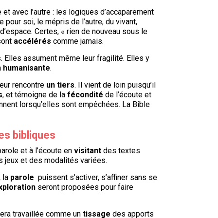
e et avec l’autre : les logiques d’accaparement
pour soi, le mépris de l’autre, du vivant,
 d’espace. Certes, « rien de nouveau sous le
sont
accélérés
comme jamais.
. Elles assument même leur fragilité. Elles y
n humanisante
.
 leur rencontre
un tiers
. Il vient de loin puisqu’il
s
, et témoigne de la
fécondité
de l’écoute et
iennent lorsqu’elles sont empêchées. La Bible
es bibliques
parole et à l’écoute en
visitant
des textes
es jeux et des modalités variées.
,
la
parole
puissent s’activer, s’affiner sans se
xploration
seront proposées pour faire
sera travaillée comme un
tissage
des apports