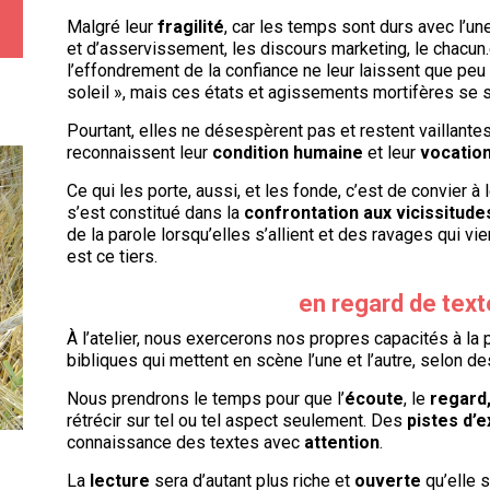
Malgré leur
fragilité
, car les temps sont durs avec l’un
et d’asservissement, les discours marketing, le chacun.e 
l’effondrement de la confiance ne leur laissent que peu
soleil », mais ces états et agissements mortifères se 
Pourtant, elles ne désespèrent pas et restent vaillantes
reconnaissent leur
condition humaine
et leur
vocatio
Ce qui les porte, aussi, et les fonde, c’est de convier à
s’est constitué dans la
confrontation aux vicissitude
de la parole lorsqu’elles s’allient et des ravages qui v
est ce tiers.
en regard de text
À l’atelier, nous exercerons nos propres capacités à la 
bibliques qui mettent en scène l’une et l’autre, selon d
Nous prendrons le temps pour que l’
écoute
, le
regard
rétrécir sur tel ou tel aspect seulement. Des
pistes d’e
connaissance des textes avec
attention
.
La
lecture
sera d’autant plus riche et
ouverte
qu’elle 