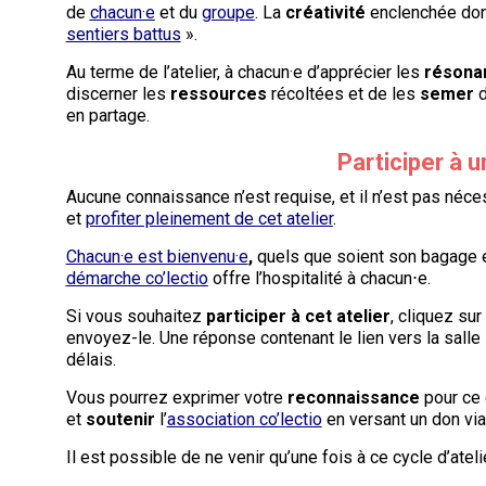
de
chacun·e
et du
groupe
. La
créativité
enclenchée don
sentiers battus
».
Au terme de l’atelier, à chacun·e d’apprécier les
résona
discerner les
ressources
récoltées et de les
semer
d
en partage.
Participer à u
Aucune connaissance n’est requise, et il n’est pas nécess
et
profiter pleinement de cet atelier
.
Chacun·e est bienvenu·e
,
quels que soient son bagage et
démarche co’lectio
offre l’hospitalité à chacun⋅e.
Si vous souhaitez
participer à cet atelier
, cliquez sur
envoyez-le. Une réponse contenant le lien vers la sal
délais.
Vous pourrez exprimer votre
reconnaissance
pour ce 
et
soutenir
l’
association co’lectio
en versant un don vi
Il est possible de ne venir qu’une fois à ce cycle d’ate