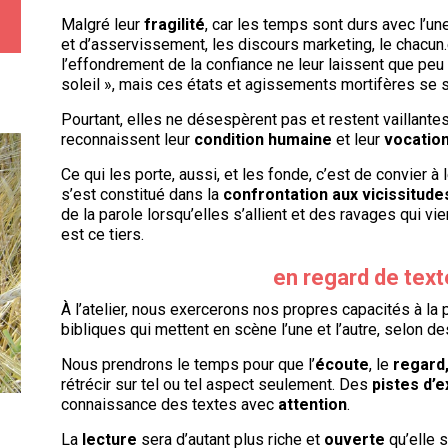
Malgré leur
fragilité
, car les temps sont durs avec l’un
et d’asservissement, les discours marketing, le chacun.e 
l’effondrement de la confiance ne leur laissent que peu
soleil », mais ces états et agissements mortifères se 
Pourtant, elles ne désespèrent pas et restent vaillantes
reconnaissent leur
condition humaine
et leur
vocatio
Ce qui les porte, aussi, et les fonde, c’est de convier à
s’est constitué dans la
confrontation aux vicissitude
de la parole lorsqu’elles s’allient et des ravages qui v
est ce tiers.
en regard de text
À l’atelier, nous exercerons nos propres capacités à la 
bibliques qui mettent en scène l’une et l’autre, selon d
Nous prendrons le temps pour que l’
écoute
, le
regard
rétrécir sur tel ou tel aspect seulement. Des
pistes d’e
connaissance des textes avec
attention
.
La
lecture
sera d’autant plus riche et
ouverte
qu’elle 