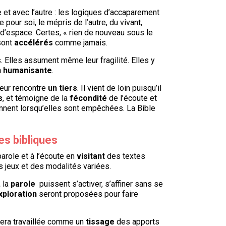
e et avec l’autre : les logiques d’accaparement
pour soi, le mépris de l’autre, du vivant,
 d’espace. Certes, « rien de nouveau sous le
sont
accélérés
comme jamais.
. Elles assument même leur fragilité. Elles y
n humanisante
.
 leur rencontre
un tiers
. Il vient de loin puisqu’il
s
, et témoigne de la
fécondité
de l’écoute et
iennent lorsqu’elles sont empêchées. La Bible
es bibliques
parole et à l’écoute en
visitant
des textes
es jeux et des modalités variées.
,
la
parole
puissent s’activer, s’affiner sans se
xploration
seront proposées pour faire
sera travaillée comme un
tissage
des apports