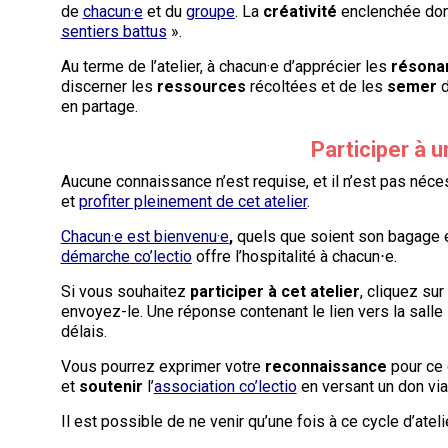
de
chacun·e
et du
groupe
. La
créativité
enclenchée don
sentiers battus
».
Au terme de l’atelier, à chacun·e d’apprécier les
résona
discerner les
ressources
récoltées et de les
semer
d
en partage.
Participer à u
Aucune connaissance n’est requise, et il n’est pas nécess
et
profiter pleinement de cet atelier
.
Chacun·e est bienvenu·e
,
quels que soient son bagage et
démarche co’lectio
offre l’hospitalité à chacun⋅e.
Si vous souhaitez
participer à cet atelier
, cliquez sur
envoyez-le. Une réponse contenant le lien vers la sal
délais.
Vous pourrez exprimer votre
reconnaissance
pour ce 
et
soutenir
l’
association co’lectio
en versant un don vi
Il est possible de ne venir qu’une fois à ce cycle d’ate