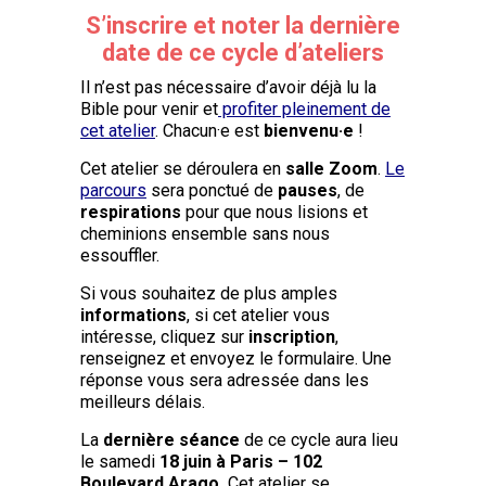
S’inscrire et noter la dernière
date de ce cycle d’ateliers
Il n’est pas nécessaire d’avoir déjà lu la
Bible pour venir et
profiter pleinement de
cet atelier
. Chacun·e est
bienvenu·e
!
Cet atelier se déroulera en
salle Zoom
.
Le
parcours
sera ponctué de
pauses
, de
respirations
pour que nous lisions et
cheminions ensemble sans nous
essouffler.
Si vous souhaitez de plus amples
informations
, si cet atelier vous
intéresse, cliquez sur
inscription
,
renseignez et envoyez le formulaire. Une
réponse vous sera adressée dans les
meilleurs délais.
La
dernière séance
de ce cycle aura lieu
le samedi
18 juin à Paris – 102
Boulevard Arago.
Cet atelier se