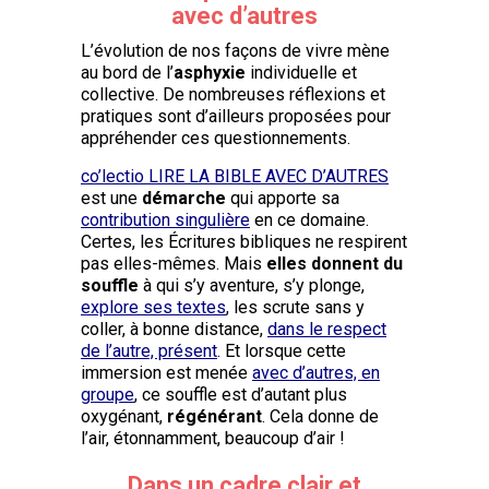
avec d’autres
L’évolution de nos façons de vivre mène
au bord de l’
asphyxie
individuelle et
collective. De nombreuses réflexions et
pratiques sont d’ailleurs proposées pour
appréhender ces questionnements.
co’lectio LIRE LA BIBLE AVEC D’AUTRES
est une
démarche
qui apporte sa
contribution singulière
en ce domaine.
Certes, les Écritures bibliques ne respirent
pas elles-mêmes. Mais
elles donnent du
souffle
à qui s’y aventure, s’y plonge,
explore ses textes
, les scrute sans y
coller, à bonne distance,
dans le respect
de l’autre, présent
. Et lorsque cette
immersion est menée
avec d’autres, en
groupe
, ce souffle est d’autant plus
oxygénant,
régénérant
. Cela donne de
l’air, étonnamment, beaucoup d’air !
Dans un cadre clair et