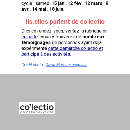
cycle : samedi
15 jan
;
12 fév
;
12 mars
;
9
avr
;
14 mai
;
18 juin
.
Ils.elles parlent de co’lectio
D’ici ce rendez-vous, visitez la rubrique
on
en parle
: vous y trouverez de
nombreux
témoignages
de personnes ayant déjà
expérimenté
cette démarche co’lectio et
participé à des activités.
Crédit photo :
David Marcu – unsplash