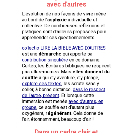
avec d’autres
L’évolution de nos façons de vivre mène
au bord de l’
asphyxie
individuelle et
collective. De nombreuses réflexions et
pratiques sont d’ailleurs proposées pour
appréhender ces questionnements.
co’lectio LIRE LA BIBLE AVEC D’AUTRES
est une
démarche
qui apporte sa
contribution singulière
en ce domaine.
Certes, les Écritures bibliques ne respirent
pas elles-mêmes. Mais
elles donnent du
souffle
à qui s’y aventure, s’y plonge,
explore ses textes
, les scrute sans y
coller, à bonne distance,
dans le respect
de l’autre, présent
. Et lorsque cette
immersion est menée
avec d’autres, en
groupe
, ce souffle est d’autant plus
oxygénant,
régénérant
. Cela donne de
l’air, étonnamment, beaucoup d’air !
Dans un cadre clair et