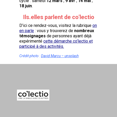
cycle : samedi
12 mars
;
9 avr
;
14 mai
;
18 juin
.
Ils.elles parlent de co’lectio
D’ici ce rendez-vous, visitez la rubrique
on
en parle
: vous y trouverez de
nombreux
témoignages
de personnes ayant déjà
expérimenté
cette démarche co’lectio et
participé à des activités.
Crédit photo :
David Marcu – unsplash