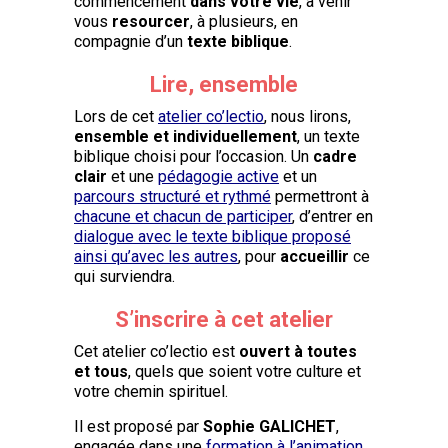
commencement
dans votre vie
, à venir
vous
resourcer
, à plusieurs, en
compagnie d’un
texte biblique
.
Lire, ensemble
Lors de cet
atelier co’lectio
, nous lirons,
ensemble et individuellement
, un texte
biblique choisi pour l’occasion. Un
cadre
clair
et une
pédagogie active
et un
parcours structuré et rythmé
permettront à
chacune et chacun de participer
, d’entrer en
dialogue avec le texte biblique proposé
ainsi qu’avec les autres
, pour
accueillir
ce
qui surviendra.
S’inscrire à cet atelier
Cet atelier co’lectio est
ouvert à toutes
et tous
, quels que soient votre culture et
votre chemin spirituel.
Il est proposé par
Sophie GALICHET
,
engagée dans une
formation à l’animation