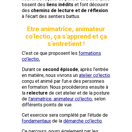
tissent des
liens inédits
et font découvrir
des
chemins de lecture et de réflexion
à l’écart des sentiers battus.
Etre animatrice, animateur
co’lectio, ça s’apprend et ça
s’entretient !
C’est ce que proposent les
f
ormations
co’lectio
.
Durant ce
second épisode
, après l’entrée
en matière, nous vivrons un
atelier co’lectio
conçu et animé par l’un.e des personnes
en formation. Nous procèderons ensuite à
la
relecture
de cet atelier et de la posture
de
l’animatrice, animateur co’lectio
, selon
différents points de vue.
Cet exercice sera complété par l’étude de
fondamentaux
de la
démarche co’lectio
.
Ce parcours, nourri également par les