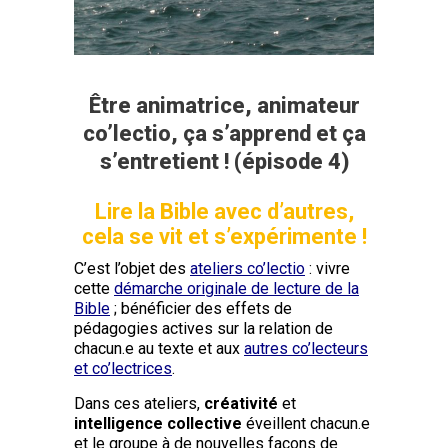
Être animatrice, animateur
co’lectio, ça s’apprend et ça
s’entretient ! (épisode 4)
Lire la Bible avec d’autres,
cela se vit et s’expérimente !
C’est l’objet des
ateliers co’lectio
: vivre
cette
démarche originale de lecture de la
Bible
; bénéficier des effets de
pédagogies actives sur la relation de
chacun.e au texte et aux
autres co’lecteurs
et co’lectrices
.
Dans ces ateliers,
créativité
et
intelligence collective
éveillent chacun.e
et le groupe à de nouvelles façons de