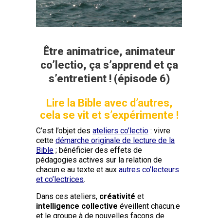
Être animatrice, animateur
co’lectio, ça s’apprend et ça
s’entretient ! (épisode 6)
Lire la Bible avec d’autres,
cela se vit et s’expérimente !
C’est l’objet des
ateliers co’lectio
: vivre
cette
démarche originale de lecture de la
Bible
; bénéficier des effets de
pédagogies actives sur la relation de
chacun.e au texte et aux
autres co’lecteurs
et co’lectrices
.
Dans ces ateliers,
créativité
et
intelligence collective
éveillent chacun.e
et le groupe à de nouvelles façons de