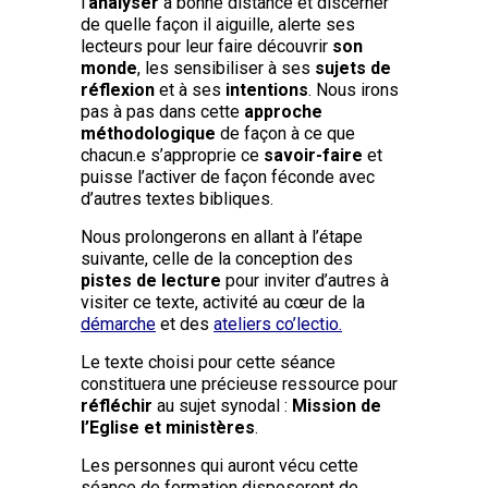
l’
analyser
à bonne distance et discerner
de quelle façon il aiguille, alerte ses
lecteurs pour leur faire découvrir
son
monde
, les sensibiliser à ses
sujets de
réflexion
et à ses
intentions
. Nous irons
pas à pas dans cette
approche
méthodologique
de façon à ce que
chacun.e s’approprie ce
savoir-faire
et
puisse l’activer de façon féconde avec
d’autres textes bibliques.
Nous prolongerons en allant à l’étape
suivante, celle de la conception des
pistes de lecture
pour inviter d’autres à
visiter ce texte, activité au cœur de la
démarche
et des
ateliers co’lectio.
Le texte choisi pour cette séance
constituera une précieuse ressource pour
réfléchir
au sujet synodal :
Mission de
l’Eglise et ministères
.
Les personnes qui auront vécu cette
séance de formation disposeront de