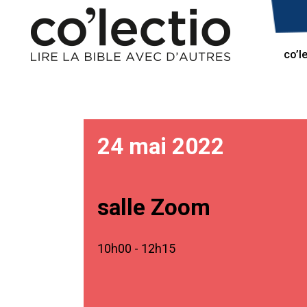
co’l
24 mai 2022
salle Zoom
10h00 - 12h15