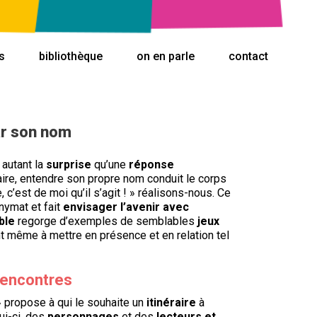
s
bibliothèque
on en parle
contact
ar son nom
 autant la
surprise
qu’une
réponse
ire, entendre son propre nom conduit le corps
c’est de moi qu’il s’agit ! » réalisons-nous. Ce
onymat et fait
envisager l’avenir avec
ble
regorge d’exemples de semblables
jeux
nt même à mettre en présence et en relation tel
rencontres
» propose à qui le souhaite un
itinéraire
à
ui-ci, des
personnages
et des
lecteurs et