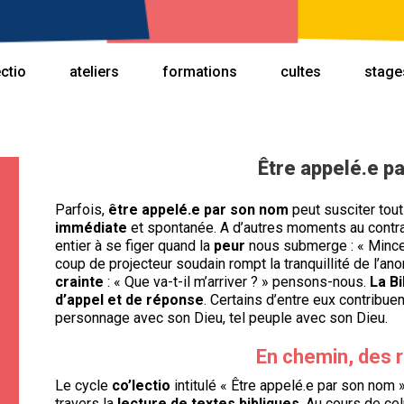
ectio
ateliers
formations
cultes
stage
Être appelé.e p
Parfois,
être appelé.e par son nom
peut susciter tout
immédiate
et spontanée. A d’autres moments au contra
entier à se figer quand la
peur
nous submerge : « Mince, 
coup de projecteur soudain rompt la tranquillité de l’an
crainte
: « Que va-t-il m’arriver ? » pensons-nous.
La Bi
d’appel et de réponse
. Certains d’entre eux contribue
personnage avec son Dieu, tel peuple avec son Dieu.
En chemin, des 
Le cycle
co’lectio
intitulé « Être appelé.e par son nom 
travers la
lecture de textes bibliques
. Au cours de cel