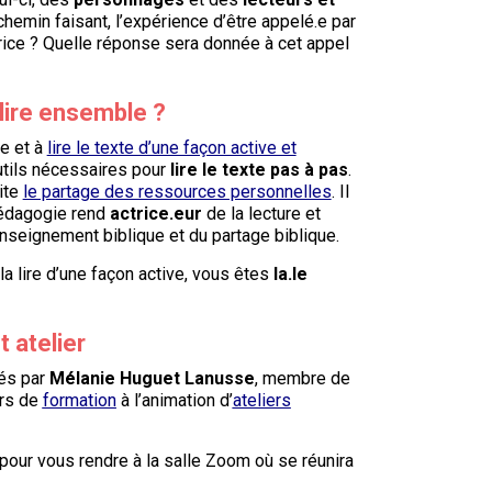
 chemin faisant, l’expérience d’être appelé.e par
trice ? Quelle réponse sera donnée à cet appel
lire ensemble ?
e et à
lire le texte d’une façon active et
utils nécessaires pour
lire le texte pas à pas
.
ite
le partage des ressources personnelles
. Il
pédagogie rend
actrice.eur
de la lecture et
enseignement biblique et du partage biblique.
la lire d’une façon active, vous êtes
la.le
t atelier
sés par
Mélanie Huguet Lanusse
, membre de
urs de
formation
à l’animation d’
ateliers
s pour vous rendre à la salle Zoom où se réunira