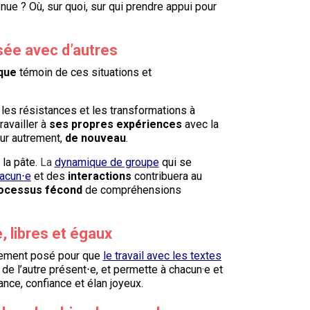
nue ? Où, sur quoi, sur qui prendre appui pour
rsée avec d’autres
ique
témoin de ces situations et
les résistances et les transformations à
ravailler à
ses propres expériences
avec la
jour autrement,
de nouveau
.
 la pâte.
La
dynamique
de groupe
qui se
hacun⋅e
et
des
interactions
contribuera au
ocessus fécond
de compréhensions
e, libres et égaux
rement posé pour que
le travail avec les textes
de l’autre présent⋅e, et permette à chacun·e et
nce, confiance et élan joyeux.