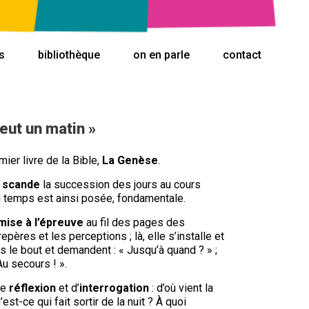
s
bibliothèque
on en parle
contact
y eut un matin »
ier livre de la Bible,
La Genèse
.
e
scande
la succession des jours au cours
 temps est ainsi posée, fondamentale.
mise à l’épreuve
au fil des pages des
 repères et les perceptions ; là, elle s’installe et
as le bout et demandent : « Jusqu’à quand ? » ;
Au secours ! ».
de
réflexion
et d’
interrogation
: d’où vient la
st-ce qui fait sortir de la nuit ? À quoi