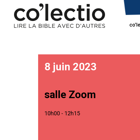
co’l
8 juin 2023
salle Zoom
10h00 - 12h15