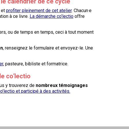
r le calendrier de ce cycle
r et
profiter pleinement de cet atelier
. Chacun·e
ion à ce livre.
La démarche co’lectio
offre
liers, ou de temps en temps, ceci à tout moment
on
, renseignez le formulaire et envoyez-le. Une
er
, pasteure, bibliste et formatrice.
de co’lectio
us y trouverez de
nombreux témoignages
’lectio et participé à des activités.