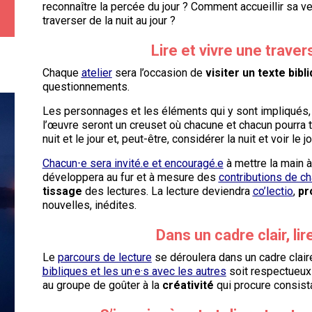
reconnaître la percée du jour ? Comment accueillir sa ve
traverser de la nuit au jour ?
Lire et vivre une trave
Chaque
atelier
sera l’occasion de
visiter un texte bibl
questionnements.
Les personnages et les éléments qui y sont impliqués, 
l’œuvre seront un creuset où chacune et chacun pourra t
nuit et le jour et, peut-être, considérer la nuit et voir le 
Chacun⋅e sera invité.e et encouragé.e
à mettre la main à
développera au fur et à mesure des
contributions de c
tissage
des lectures. La lecture deviendra
co’lectio
,
pr
nouvelles, inédites.
Dans un cadre clair, lir
Le
parcours de lecture
se déroulera dans un cadre clai
bibliques et les un·e·s avec les autres
soit respectueux 
au groupe de goûter à la
créativité
qui procure consista