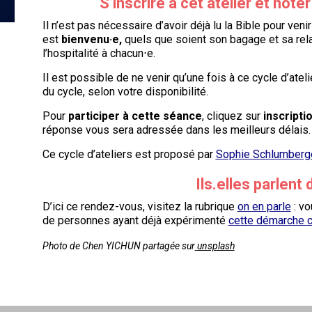
S’inscrire à cet atelier et note
Il n’est pas nécessaire d’avoir déjà lu la Bible pour veni
est
bienvenu·e,
quels que soient son bagage et sa relat
l’hospitalité à chacun⋅e.
Il est possible de ne venir qu’une fois à ce cycle d’ate
du cycle, selon votre disponibilité.
Pour
participer à cette séance
, cliquez sur
inscripti
réponse vous sera adressée dans les meilleurs délais.
Ce cycle d’ateliers est proposé par
Sophie Schlumberg
Ils.elles parlent 
D’ici ce rendez-vous, visitez la rubrique
on en parle
: vo
de personnes ayant déjà expérimenté
cette démarche co
Photo de Chen YICHUN partagée sur
unsplash