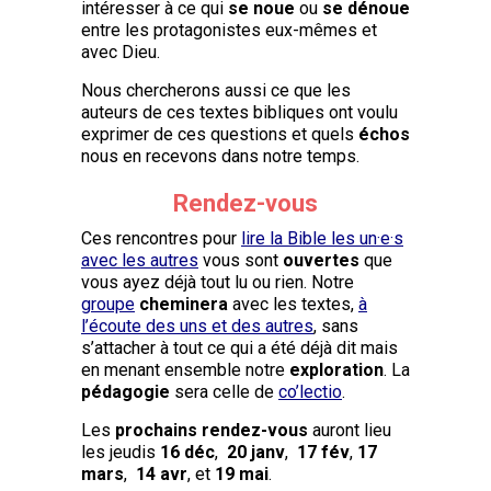
intéresser à ce qui
se noue
ou
se dénoue
entre les protagonistes eux-mêmes et
avec Dieu.
Nous chercherons aussi ce que les
auteurs de ces textes bibliques ont voulu
exprimer de ces questions et quels
échos
nous en recevons dans notre temps.
Rendez-vous
Ces rencontres pour
lire la Bible les un·e·s
avec les autres
vous sont
ouvertes
que
vous ayez déjà tout lu ou rien. Notre
groupe
cheminera
avec les textes,
à
l’écoute des uns et des autres
, sans
s’attacher à tout ce qui a été déjà dit mais
en menant ensemble notre
exploration
. La
pédagogie
sera celle de
co’lectio
.
Les
prochains rendez-vous
auront lieu
les jeudis
16 déc
,
20 janv
,
17 fév
,
17
mars
,
14 avr
, et
19 mai
.