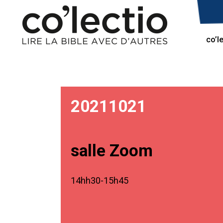
co’l
20211021
salle Zoom
14hh30-15h45