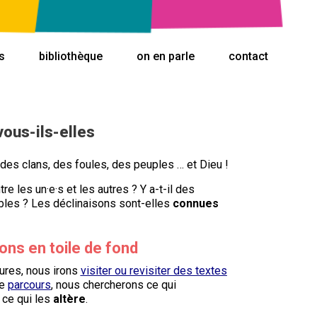
s
bibliothèque
on en parle
contact
vous-ils-elles
es clans, des foules, des peuples … et Dieu !
re les un·e·s et les autres ? Y a-t-il des
bles ? Les déclinaisons sont-elles
connues
ons en toile de fond
tures, nous irons
visiter ou revisiter des textes
re
parcours
, nous chercherons ce qui
 ce qui les
altère
.