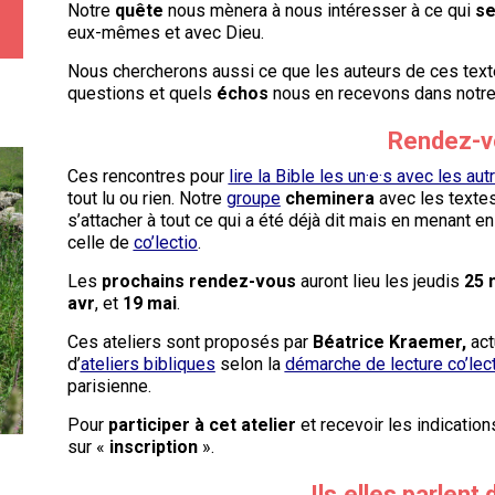
Notre
quête
nous mènera à nous intéresser à ce qui
se
eux-mêmes et avec Dieu.
Nous chercherons aussi ce que les auteurs de ces text
questions et quels
échos
nous en recevons dans notre
Rendez-v
Ces rencontres pour
lire la Bible les un·e·s avec les aut
tout lu ou rien. Notre
groupe
cheminera
avec les texte
s’attacher à tout ce qui a été déjà dit mais en menant 
celle de
co’lectio
.
Les
prochains rendez-vous
auront lieu les jeudis
25 
avr
, et
19 mai
.
Ces ateliers sont proposés par
Béatrice Kraemer,
ac
d’
ateliers bibliques
selon la
démarche de lecture co’lec
parisienne.
Pour
participer à cet atelier
et recevoir les indication
sur «
inscription
».
Ils.elles parlent 