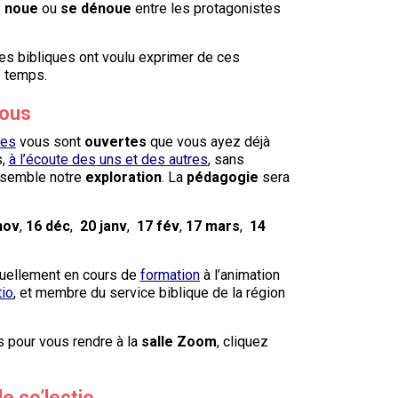
 noue
ou
se dénoue
entre les protagonistes
es bibliques ont voulu exprimer de ces
 temps.
ous
res
vous sont
ouvertes
que vous ayez déjà
s,
à l’écoute des uns et des autres
, sans
ensemble notre
exploration
. La
pédagogie
sera
nov
,
16 déc
,
20 janv
,
17 fév
,
17 mars
,
14
tuellement en cours de
formation
à l’animation
tio
,
et
membre du service biblique de la région
s pour vous rendre à la
salle Zoom
, cliquez
de co’lectio