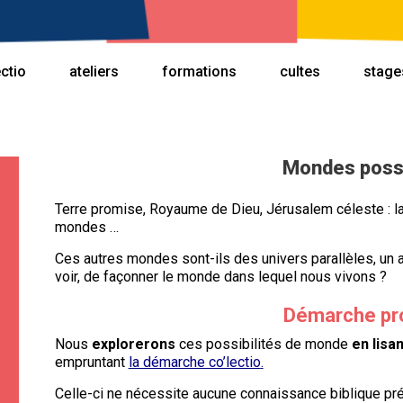
ectio
ateliers
formations
cultes
stage
Mondes poss
Terre promise, Royaume de Dieu, Jérusalem céleste : la
mondes …
Ces autres mondes sont-ils des univers parallèles, un 
voir, de façonner le monde dans lequel nous vivons ?
Démarche pr
Nous
explorerons
ces possibilités de monde
en lisa
empruntant
la démarche co’lectio
.
Celle-ci ne nécessite aucune connaissance biblique pré