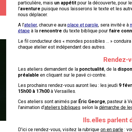
particulière, mais
un appétit
pour la découverte, pour le
l’
aventure
puisque nous laisserons le texte et les autre
nous déplacer.
A l’
atelier
, chacun·e aura
place et parole
, sera invité·e à
m
étape
à la
rencontre
du texte biblique pour
faire con
Le fil conducteur des « mondes possibles … » conduira 
chaque atelier est indépendant des autres.
Rendez-v
Les ateliers demandent de la
ponctualité
, de la
disponi
préalable
en cliquant sur le pavé ci-contre.
Les prochains rendez-vous auront lieu : les jeudi
9 févr
15h00 à 17h00
à Versailles.
Ces ateliers sont animés par
Éric George
, pasteur à 
l’animation d’
ateliers bibliques
selon la
démarche de lec
Ils.elles parlent 
D’ici ce rendez-vous, visitez la rubrique
on en parle
: vo