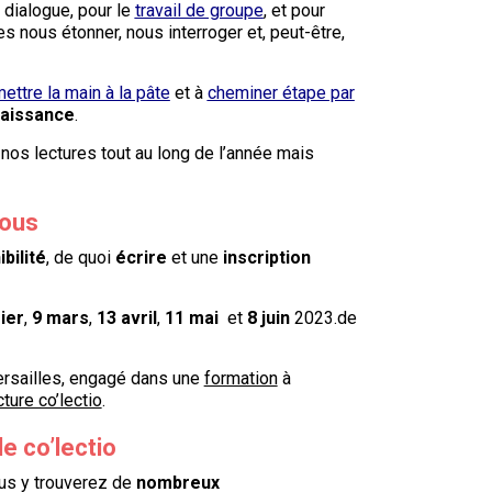
 dialogue, pour le
travail de groupe
, et pour
s nous étonner, nous interroger et, peut-être,
ettre la main à la pâte
et à
cheminer étape par
naissance
.
nos lectures tout au long de l’année mais
ous
bilité
, de quoi
écrire
et une
inscription
ier
,
9 mars
,
13 avril
,
11 mai
et
8 juin
2023.de
Versailles, engagé dans une
formation
à
ture co’lectio
.
de co’lectio
us y trouverez de
nombreux