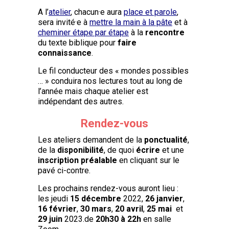
A l’
atelier
, chacun·e aura
place et parole
,
sera invité·e à
mettre la main à la pâte
et à
cheminer étape par étape
à la
rencontre
du texte biblique pour
faire
connaissance
.
Le fil conducteur des « mondes possibles
… » conduira nos lectures tout au long de
l’année mais chaque atelier est
indépendant des autres.
Rendez-vous
Les ateliers demandent de la
ponctualité
,
de la
disponibilité
, de quoi
écrire
et une
inscription préalable
en cliquant sur le
pavé ci-contre.
Les prochains rendez-vous auront lieu :
les jeudi
15 décembre
2022,
26 janvier
,
16 février
,
30 mars
,
20 avril
,
25 mai
et
29 juin
2023.de
20h30 à 22h
en salle