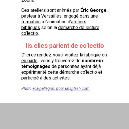
Zoom.
Ces ateliers sont animés par
Éric George
,
pasteur à Versailles, engagé dans une
formation
à l’animation d’
ateliers
bibliques
selon la
démarche de lecture
co’lectio
.
Ils.elles parlent de co’lectio
D’ici ce rendez-vous, visitez la rubrique
on
en parle
: vous y trouverez de
nombreux
témoignages
de personnes ayant déjà
expérimenté
cette démarche co’lectio et
participé à des activités.
Photo
elia-pellegrini pour unsplash.com