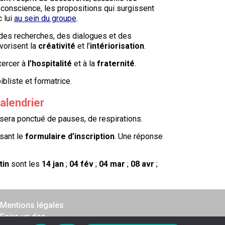
conscience, les propositions qui surgissent
c lui
au sein du groupe
.
 des recherches, des dialogues et des
avorisent la
créativité
et l’
intériorisation
.
exercer à
l’hospitalité
et à la
fraternité
.
bibliste et formatrice.
calendrier
sera ponctué de pauses, de respirations.
isant le
formulaire d’inscription
. Une réponse
tin
sont les
14 jan
;
04 fév
;
04 mar
;
08 avr
;
Mentions légales
Faire un don