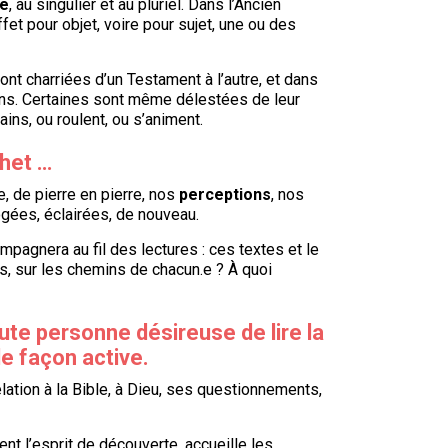
re
, au singulier et au pluriel. Dans l’Ancien
et pour objet, voire pour sujet, une ou des
sont charriées d’un Testament à l’autre, et dans
ons. Certaines sont même délestées de leur
ns, ou roulent, ou s’animent.
chet …
te, de pierre en pierre, nos
perceptions
, nos
gées, éclairées, de nouveau.
pagnera au fil des lectures : ces textes et le
ls, sur les chemins de chacun.e ? À quoi
oute personne désireuse de lire la
e façon active.
relation à la Bible, à Dieu, ses questionnements,
ient l’esprit de découverte, accueille les