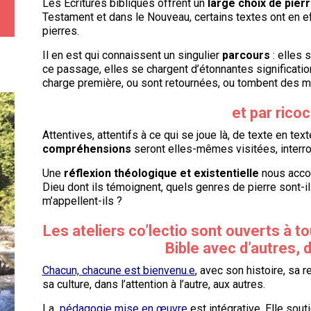
Les Ecritures bibliques offrent un
large choix de pier
Testament et dans le Nouveau, certains textes ont en eff
pierres.
Il en est qui connaissent un singulier
parcours
: elles 
ce passage, elles se chargent d’étonnantes significati
charge première, ou sont retournées, ou tombent des mai
et par rico
Attentives, attentifs à ce qui se joue là, de texte en tex
compréhensions
seront elles-mêmes visitées, interro
Une
réflexion théologique et existentielle
nous accom
Dieu dont ils témoignent, quels genres de pierre sont-i
m’appellent-ils ?
Les ateliers co’lectio sont ouverts à t
Bible avec d’autres,
d
Chacun, chacune est bienvenu.e
, avec son histoire, sa 
sa culture, dans l’attention à l’autre, aux autres.
La
pédagogie mise en œuvre
est intégrative. Elle sout