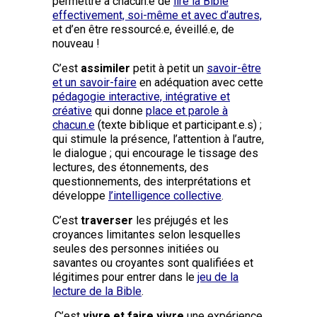
permettre à chacun.e de
lire la Bible
effectivement, soi-même et avec d’autres,
et d’en être ressourcé.e, éveillé.e, de
nouveau !
C’est
assimiler
petit à petit un
savoir-être
et un savoir-faire
en adéquation avec cette
pédagogie interactive, intégrative et
créative
qui donne
place et parole à
chacun.e
(texte biblique et participant.e.s) ;
qui stimule la présence, l’attention à l’autre,
le dialogue ; qui encourage le tissage des
lectures, des étonnements, des
questionnements, des interprétations et
développe
l’intelligence collective
.
C’est
traverser
les préjugés et les
croyances limitantes selon lesquelles
seules des personnes initiées ou
savantes ou croyantes sont qualifiées et
légitimes pour entrer dans le
jeu de la
lecture de la Bible
.
C’est
vivre et faire vivre
une expérience