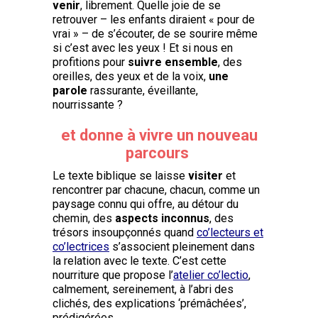
venir
, librement. Quelle joie de se
retrouver – les enfants diraient « pour de
vrai » – de s’écouter, de se sourire même
si c’est avec les yeux ! Et si nous en
profitions pour
suivre ensemble
, des
oreilles, des yeux et de la voix,
une
parole
rassurante, éveillante,
nourrissante ?
et donne à vivre un nouveau
parcours
Le texte biblique se laisse
visiter
et
rencontrer par chacune, chacun, comme un
paysage connu qui offre, au détour du
chemin, des
aspects inconnus
, des
trésors insoupçonnés quand
co’lecteurs et
co’lectrices
s’associent pleinement dans
la relation avec le texte. C’est cette
nourriture que propose l’
atelier co’lectio
,
calmement, sereinement, à l’abri des
clichés, des explications ‘prémâchées’,
prédigérées.