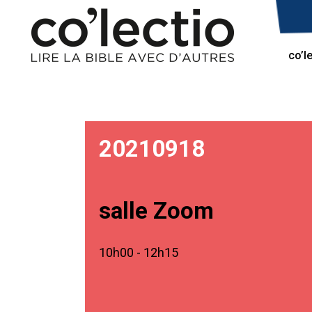
co’l
20210918
salle Zoom
10h00 - 12h15