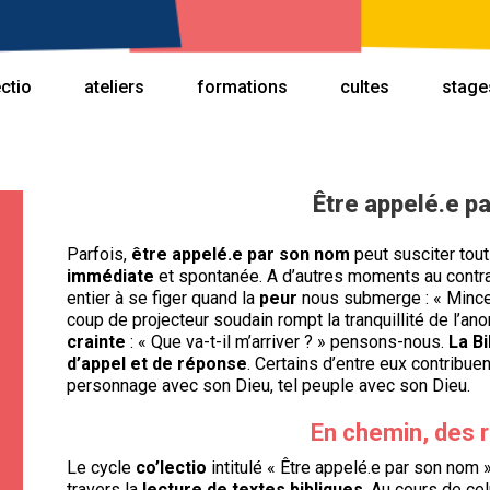
ectio
ateliers
formations
cultes
stage
Être appelé.e p
Parfois,
être appelé.e par son nom
peut susciter tout
immédiate
et spontanée. A d’autres moments au contra
entier à se figer quand la
peur
nous submerge : « Mince, 
coup de projecteur soudain rompt la tranquillité de l’an
crainte
: « Que va-t-il m’arriver ? » pensons-nous.
La Bi
d’appel et de réponse
. Certains d’entre eux contribue
personnage avec son Dieu, tel peuple avec son Dieu.
En chemin, des 
Le cycle
co’lectio
intitulé « Être appelé.e par son nom 
travers la
lecture de textes bibliques
. Au cours de cel