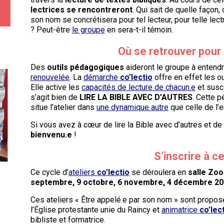
lectrices
se rencontreront
. Qui sait de quelle façon,
son nom se concrétisera pour tel lecteur, pour telle lec
? Peut-être
le groupe
en sera-t-il témoin.
Où se retrouver pour 
Des
outils pédagogiques
aideront le groupe à entendr
renouvelée
. La
démarche
co’lectio
offre en effet les o
Elle active les
capacités de lecture de chacun.e
et susc
s’agit bien de
LIRE LA BIBLE AVEC D’AUTRES
. Cette 
situe l’atelier dans
une dynamique autre
que celle de l’
Si vous avez à cœur de lire la Bible avec d’autres et de 
bienvenu.e
!
S’inscrire à ce
Ce cycle d’
ateliers
co’lectio
se déroulera en
salle Zoo
septembre, 9 octobre, 6 novembre, 4 décembre 2021,
Ces ateliers « Être appelé.e par son nom » sont propo
l’Église protestante unie du Raincy et
animatrice
co’lec
bibliste et formatrice.