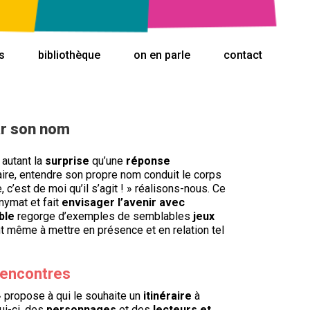
s
bibliothèque
on en parle
contact
ar son nom
 autant la
surprise
qu’une
réponse
ire, entendre son propre nom conduit le corps
c’est de moi qu’il s’agit ! » réalisons-nous. Ce
onymat et fait
envisager l’avenir avec
ble
regorge d’exemples de semblables
jeux
nt même à mettre en présence et en relation tel
rencontres
» propose à qui le souhaite un
itinéraire
à
ui-ci, des
personnages
et des
lecteurs et