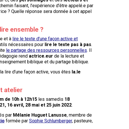
 chemin faisant, l’expérience d’être appelé.e par
trice ? Quelle réponse sera donnée à cet appel
lire ensemble ?
e et à
lire le texte d’une façon active et
utils nécessaires pour
lire le texte pas à pas
.
ite
le partage des ressources personnelles
. Il
pédagogie rend
actrice.eur
de la lecture et
enseignement biblique et du partage biblique.
la lire d’une façon active, vous êtes
la.le
t atelier
m de 10h à 12h15
les samedis
18
 16 avril, 28 mai et 25 juin 2022
.
sés par
Mélanie Huguet Lanusse
, membre de
tio
formée par
Sophie Schlumberger
, pasteure,