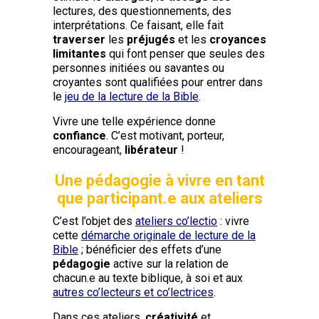
lectures, des questionnements, des
interprétations. Ce faisant, elle fait
traverser
les
préjugés
et les
croyances
limitantes
qui font penser que seules des
personnes initiées ou savantes ou
croyantes sont qualifiées pour entrer dans
le
jeu de la lecture de la Bible
.
Vivre une telle expérience donne
confiance
. C’est motivant, porteur,
encourageant,
libérateur
!
Une pédagogie à vivre en tant
que participant.e aux ateliers
C’est l’objet des
ateliers co’lectio
: vivre
cette
démarche originale de lecture de la
Bible
; bénéficier des effets d’une
pédagogie
active sur la relation de
chacun.e au texte biblique, à soi et aux
autres co’lecteurs et co’lectrices
.
Dans ces ateliers,
créativité
et