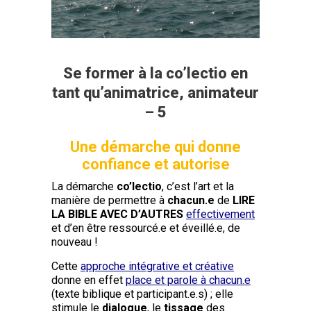
Se former à la co’lectio en
tant qu’animatrice, animateur
– 5
Une démarche qui donne
confiance et autorise
La démarche
co’lectio
, c’est l’art et la
manière de permettre à
chacun.e
de
LIRE
LA BIBLE AVEC D’AUTRES
effectivement
et d’en être ressourcé.e et éveillé.e, de
nouveau !
Cette
approche intégrative et créative
donne en effet
place et parole à chacun.e
(texte biblique et participant.e.s) ; elle
stimule le
dialogue
, le
tissage
des