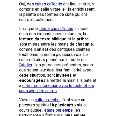
Oui, des
cultes co’lectio
ont lieu ici et là, y
compris en salle virtuelle. Ils enrichissent
la palette des formes de culte qui ont
cours actuellement.
Lorsque la
démarche co’lectio
s’inscrit
dans des circonstances cultuelles, la
lecture du texte biblique
et
la prière
sont mises entre les mains de
chacun·e
,
comme il en est des cantiques chantés
traditionnellement à plusieurs voix. Le
culte est alors pensé sur le mode de
l’atelier
:
les personnes présentes, quels
que soient leur âge, leur familiarité avec
cette situation, sont
invitées
et
encouragées
à mettre la main à la pâte et
à
entrer en interaction avec le texte et les
unes avec les autres
.
Vivre un
culte co’lectio
,
c’est vivre un
parcours spirituel
à plusieurs voix
au
cours duquel,
étape par étape
, les
participant·e·s font aussi
plus ample